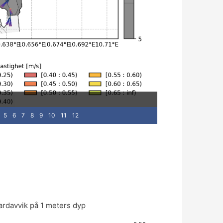
5
6
7
8
9
10
11
12
ardavvik på 1 meters dyp