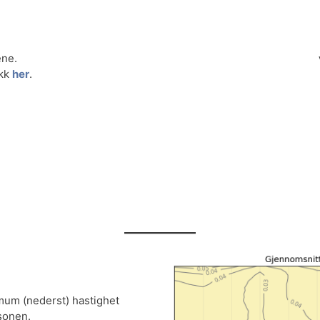
ene.
ikk
her
.
imum (nederst) hastighet
sonen.