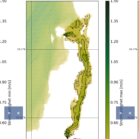
>
<
>
<