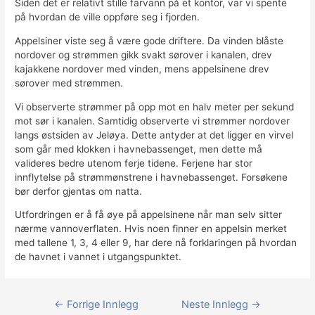
Siden det er relativt stille farvann på et kontor, var vi spente
på hvordan de ville oppføre seg i fjorden.
Appelsiner viste seg å være gode driftere. Da vinden blåste
nordover og strømmen gikk svakt sørover i kanalen, drev
kajakkene nordover med vinden, mens appelsinene drev
sørover med strømmen.
Vi observerte strømmer på opp mot en halv meter per sekund
mot sør i kanalen. Samtidig observerte vi strømmer nordover
langs østsiden av Jeløya. Dette antyder at det ligger en virvel
som går med klokken i havnebassenget, men dette må
valideres bedre utenom ferje tidene. Ferjene har stor
innflytelse på strømmønstrene i havnebassenget. Forsøkene
bør derfor gjentas om natta.
Utfordringen er å få øye på appelsinene når man selv sitter
nærme vannoverflaten. Hvis noen finner en appelsin merket
med tallene 1, 3, 4 eller 9, har dere nå forklaringen på hvordan
de havnet i vannet i utgangspunktet.
Innleggsnavigasjon
←
Forrige Innlegg
Neste Innlegg
→