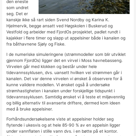
den eneste
som undret
seg. Det er
kanskje ikke så rart siden Svend Nordby og Karina K.
Hjelmervik, begge ansatt ved Høgskolen i Buskerud og
Vestfold og arbeider med FjordOs prosjektet, padlet rundt i
kajakker i flere timer og slapp ut appelsiner både i kanalen og
fra båthavnene Sjøly og Fiske.
I de numeriske simuleringene (strømmodeller som blir utviklet
gjennom FjordOs) ligger det en virvel i Moss havnebasseng.
Virvelen går med klokken og består under hele
tidevannssyklusen, dvs. uansett hvilken vei strømmen går i
kanalen. Det var denne virvelen vi ønsket å observere for å
kunne validere modellen. Vi ønsket også å undersøke
strømhastigheten i kanalen under forskjellige tidspunkt i
tidevannssyklusen. Samtidig ønsket vi å teste et miljøvennlig
og billig alternativ til avanserte driftere, dermed kom ideen
med å bruke appelsiner.
Forhåndsundersøkelsene viste at appelsiner holder seg
flytende i ukesvis og at hele 85-90 % av en appelsin ligger
under vannflaten i stille vann dvs. i en bøtte på et kontor.