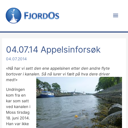
Hov
04.07.14 Appelsinforsøk
04.07.2014
«
Nå har vi sett den ene appelsinen etter den andre flyte
bortover i kanalen. Så nå lurer vi fælt på hva dere driver
med!»
Undringen
kom fra en
kar som satt
ved kanalen i
Moss tirsdag
18. juni 2014.
Han var ikke